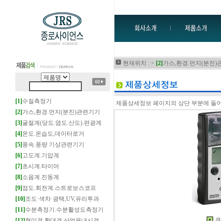
현재위치 : >
[2]
가스,환경.먼지(분진)
[1]
수질측정기
제품상세정보 페이지의 상단 부분에 들어
[2]
가스,환경.먼지(분진)관련기기
[3]
굴절계(당도.염도.산도).편광계
[4]
온도.온습도,데이터로거
[5]
풍속.풍량 기상관련기기
[6]
고도계.기압계
[7]
초시계.타이머
[8]
소음계.진동계
[9]
점도.회전계.스트로보스코프
[10]
조도·색차·광택,UV,유리투과
[11]
수분측정기.수분활성도측정기
큰
[12]
현미경.확대경.산업용내시경