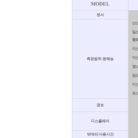
MODEL
센서
산소
일산
황화
이산
이산
측정범위·분해능
염소 
암모
이산
포스
경보
디스플레이
밧데리/사용시간