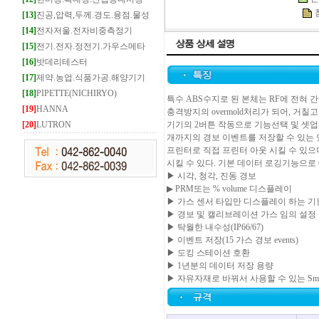
[13]
진공,압력,두께.경도.융점.물성
[14]
전자저울.전자비중측정기
[15]
전기.전자.정전기.가우스메타
[16]
밧데리테스터
[17]
제약.농업.식품가공.해양기기
[18]
PIPETTE(NICHIRYO)
특수 ABS수지로 된 본체는 RF에 전혀 
[19]
HANNA
충격방지의 overmold처리가 되어, 거
[20]
LUTRON
기기의 2버튼 작동으로 기능선택 및 셋업이
개까지의 경보 이벤트를 저장할 수 있는 연
프린터로 직접 프린터 아웃 시킬 수 있으
시킬 수 있다. 기본 데이터 로깅기능으로 
▶ 시각, 청각, 진동 경보
▶ PRM또는 % volume 디스플레이
▶ 가스 센서 타입만 디스플레이 하는 기
▶ 경보 및 캘리브레이션 가스 임의 설정
▶ 탁월한 내수성(IP66/67)
▶ 이벤트 저장(15 가스 경보 events)
▶ 도킹 스테이션 호환
▶ 1년분의 데이터 저장 용량
▶ 자유자재로 바꿔서 사용할 수 있는 Smart 