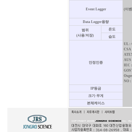
Event Logger
(이벤
Data Logger용량
온도
범위
(사용/저장)
습도
UL : 
CSA 
ATEX 
AUS :
안정인증
IEC :
GOST
Oxge
NO :
IP등금
크기·무게
본체케이스